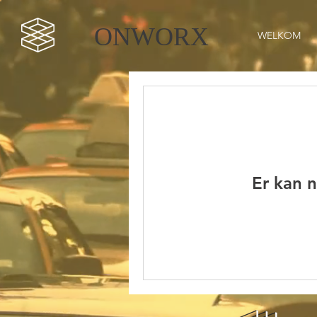
ONWORX
WELKOM
Er kan 