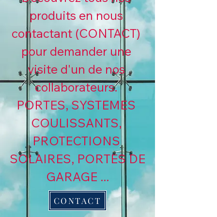
produits en nous 
contactant (CONTACT) 
pour demander une 
visite d'un de nos 
collaborateurs. 

PORTES, SYSTEMES 
COULISSANTS, 
PROTECTIONS 
SOLAIRES, PORTES DE 
GARAGE ...
CONTACT