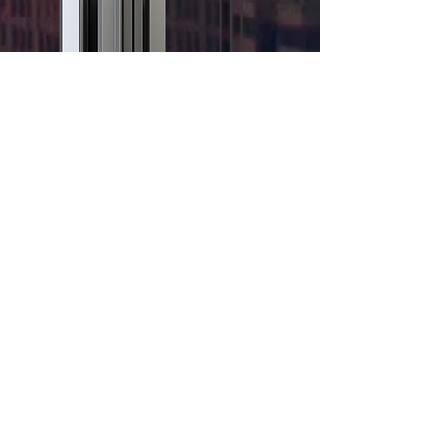
ALU-
ACIE
R