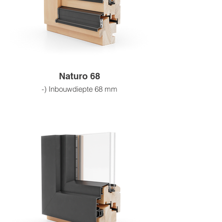
Naturo 68
-) Inbouwdiepte 68 mm
-) Beglazingsdikte tot 24–32 mm
-) 3-laagse houtverlijming
-) 4-laagse coating
-) Houtsoorten: grenen, sparren, meranti,
eiken
-) Houtafwerkingsmogelijkheden:
beitskleuren, RAL-kleuren, blanke lak,
blanke impregnering, ruw hout