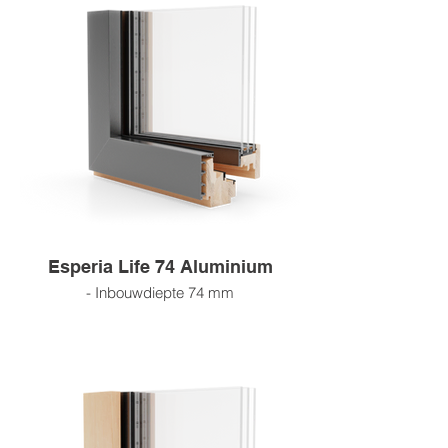
- 4 lagen afwerklaag
- Houtsoorten: grenen, sparrenhout,
meranti, eikenhout
- Afwerkingsmogelijkheden: beitskleuren,
RAL-kleuren, blanke lak, blanke
impregnering, ruw hout
- Wij werken met FSC-gecertificeerde
leveranciers
Esperia Life 74 Aluminium
- Inbouwdiepte 74 mm
- Beglazingsdikte tot 48 mm
- Hout-aluminium profiel
- 4-laags coating
- 4 lagen gelamineerd hout