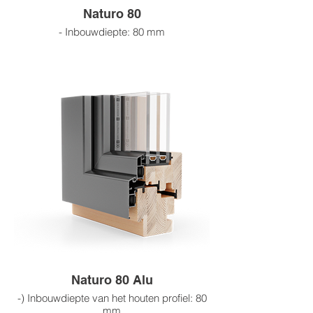
gecertificeerde leveranciers
Naturo 80
- Inbouwdiepte: 80 mm
- Isolatieglas: 34 tot 44 mm dik
- 3-4 lagen gelamineerd hout
- 4 lagen toplaag
- Houtsoorten: grenen, sparrenhout,
meranti, eikenhout
Houtafwerkingsmogelijkheden:
beitskleuren, RAL-kleuren, blanke lak,
blanke impregnering, ruw hout
- Wij werken met FSC-gecertificeerde
leveranciers
Naturo 80 Alu
-) Inbouwdiepte van het houten profiel: 80
mm