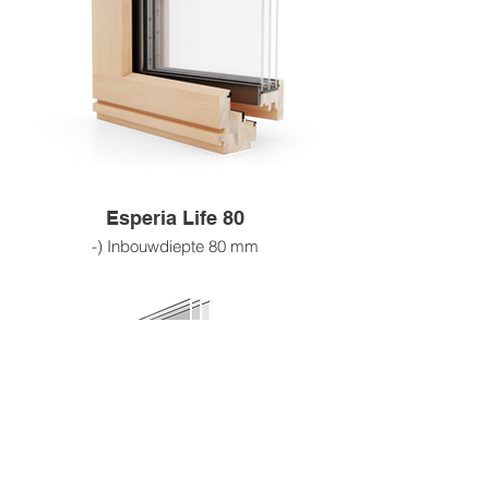
- Houtsoorten: grenen, sparren, meranti,
eiken
- Houtafwerkingsopties: beitskleuren,
RAL-kleuren, blanke lak, blanke
impregnering, ruw hout
- Wij werken met FSC-gecertificeerde
leveranciers
Esperia Life 80
-) Inbouwdiepte 80 mm
-) Beglazingsdikte tot 48 mm
-) 4-laags coating
-) 4 lagen gelamineerd hout
-) Houtsoorten: grenen, sparren, meranti,
eiken
Houtafwerkingsopties:
Beitskleuren, RAL-kleuren, blanke lak,