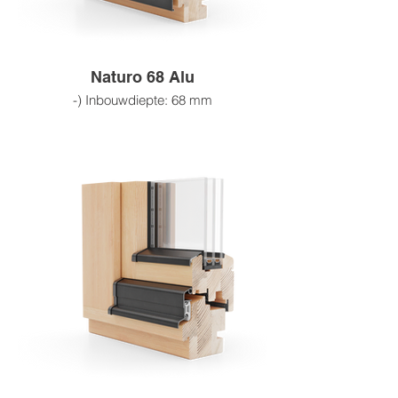
-) Wij werken met FSC-gecertificeerde
leveranciers
Naturo 68 Alu
-) Inbouwdiepte: 68 mm
-) Beglazingsdikte: tot 24–32 mm
-) 3-laagse houtverlijming
-) 4-laagse coating
-) Houtsoorten: grenen, sparren, meranti,
eiken
-) Houtafwerkingsmogelijkheden:
beitskleuren, RAL-kleuren, blanke lak,
blanke impregnering, ruw hout
-) Aluminium gevelbekleding verkrijgbaar
in standaard- en decoratieve uitvoeringen.
-) Wij werken samen met FSC-